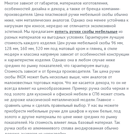
Многое зависит от габаритов, материалов изготовления,
особенностей дизайна и декора, а также от бренда компании-
производителя. Цена пластиковой ручки мебельной скобы обычно
ниже, чем металлических аналогов. Однако она менее устойчива к
нагрузкам при износе, нередко не отличается эксклюзивной
эстетикой. Мы предлагаем
купить ручки скобы мебельные
из
разных материалов на выгодных условиях. Гарантируем лучшую
стоимость каждого изделия. Цен ручки мебельной скобы 96 мм,
128 мм, 160 мм, 320 мм под матовый хром и глянец, в стиле
модерн и классика напрямую зависит от особенностей конструкции
и характеристик изделия. Однако она в любом случае ниже
средних по рынку показателей, что гарантируем выгоду.
Стоимость зависит и от бренда производителя. Так цена ручки
скобы INOX может быть несколько выше, чем аналогов от
малоизвестных торговых марок. Что же касается декора, то он не
всегда влияет на ценообразование. Пример: ручка скоба черная и
под золото для кухонной и офисной мебели в СПб может стоить
не дороже классической металлической модели. Главное –
сравнить цены и сделать правильный выбор. У нас вы можете
приобрести мебельные ручки для шкафов и кухни белые, под
золото и другие материалы по цене ниже средних по рынку
показателей. На стоимость влияет лишь базовый материал. Так
ручка скоба из алюминиевого сплава анодированная обычно
дороже аналогов из нержавейки.