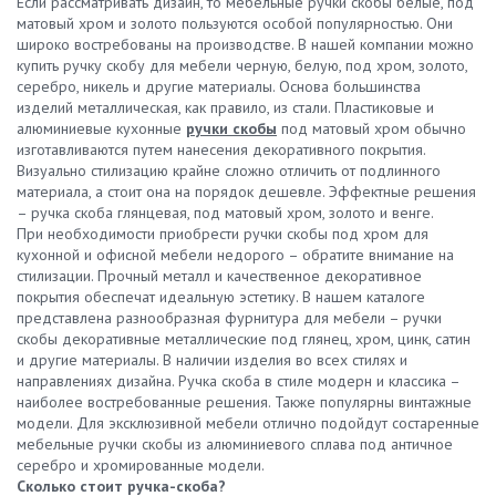
Если рассматривать дизайн, то мебельные ручки скобы белые, под
матовый хром и золото пользуются особой популярностью. Они
широко востребованы на производстве. В нашей компании можно
купить ручку скобу для мебели черную, белую, под хром, золото,
серебро, никель и другие материалы. Основа большинства
изделий металлическая, как правило, из стали. Пластиковые и
алюминиевые кухонные
ручки скобы
под матовый хром обычно
изготавливаются путем нанесения декоративного покрытия.
Визуально стилизацию крайне сложно отличить от подлинного
материала, а стоит она на порядок дешевле. Эффектные решения
– ручка скоба глянцевая, под матовый хром, золото и венге.
При необходимости приобрести ручки скобы под хром для
кухонной и офисной мебели недорого – обратите внимание на
стилизации. Прочный металл и качественное декоративное
покрытия обеспечат идеальную эстетику. В нашем каталоге
представлена разнообразная фурнитура для мебели – ручки
скобы декоративные металлические под глянец, хром, цинк, сатин
и другие материалы. В наличии изделия во всех стилях и
направлениях дизайна. Ручка скоба в стиле модерн и классика –
наиболее востребованные решения. Также популярны винтажные
модели. Для эксклюзивной мебели отлично подойдут состаренные
мебельные ручки скобы из алюминиевого сплава под античное
серебро и хромированные модели.
Сколько стоит ручка-скоба?