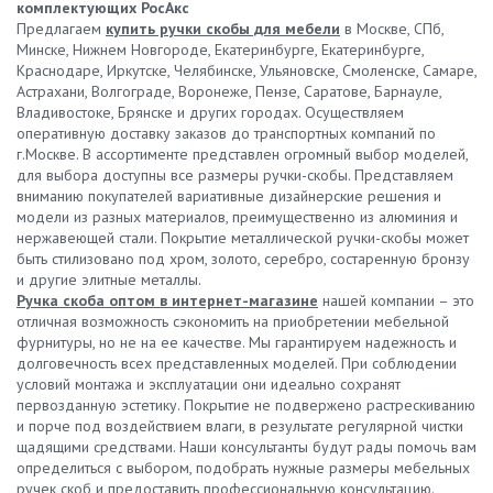
комплектующих РосАкс
Предлагаем
купить ручки скобы для мебели
в Москве, СПб,
Минске, Нижнем Новгороде, Екатеринбурге, Екатеринбурге,
Краснодаре, Иркутске, Челябинске, Ульяновске, Смоленске, Самаре,
Астрахани, Волгограде, Воронеже, Пензе, Саратове, Барнауле,
Владивостоке, Брянске и других городах. Осуществляем
оперативную доставку заказов до транспортных компаний по
г.Москве. В ассортименте представлен огромный выбор моделей,
для выбора доступны все размеры ручки-скобы. Представляем
вниманию покупателей вариативные дизайнерские решения и
модели из разных материалов, преимущественно из алюминия и
нержавеющей стали. Покрытие металлической ручки-скобы может
быть стилизовано под хром, золото, серебро, состаренную бронзу
и другие элитные металлы.
Ручка скоба оптом в интернет-магазине
нашей компании – это
отличная возможность сэкономить на приобретении мебельной
фурнитуры, но не на ее качестве. Мы гарантируем надежность и
долговечность всех представленных моделей. При соблюдении
условий монтажа и эксплуатации они идеально сохранят
первозданную эстетику. Покрытие не подвержено растрескиванию
и порче под воздействием влаги, в результате регулярной чистки
щадящими средствами. Наши консультанты будут рады помочь вам
определиться с выбором, подобрать нужные размеры мебельных
ручек скоб и предоставить профессиональную консультацию.