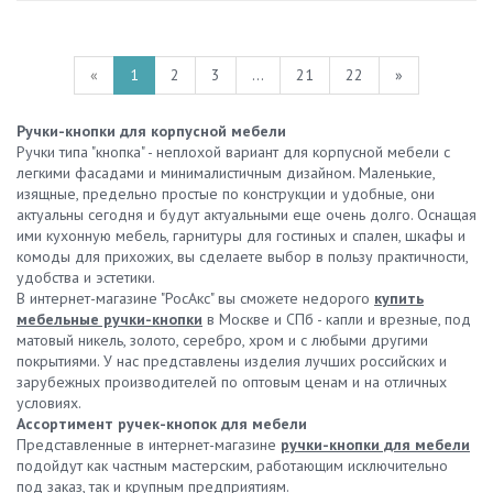
«
1
2
3
...
21
22
»
Ручки-кнопки для корпусной мебели
Ручки типа "кнопка" - неплохой вариант для корпусной мебели с
легкими фасадами и минималистичным дизайном. Маленькие,
изящные, предельно простые по конструкции и удобные, они
актуальны сегодня и будут актуальными еще очень долго. Оснащая
ими кухонную мебель, гарнитуры для гостиных и спален, шкафы и
комоды для прихожих, вы сделаете выбор в пользу практичности,
удобства и эстетики.
В интернет-магазине "РосАкс" вы сможете недорого
купить
мебельные ручки-кнопки
в Москве и СПб - капли и врезные, под
матовый никель, золото, серебро, хром и с любыми другими
покрытиями. У нас представлены изделия лучших российских и
зарубежных производителей по оптовым ценам и на отличных
условиях.
Ассортимент ручек-кнопок для мебели
Представленные в интернет-магазине
ручки-кнопки для мебели
подойдут как частным мастерским, работающим исключительно
под заказ, так и крупным предприятиям.